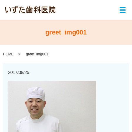
メ
greet_img001
HOME
greet_img001
2017/08/25