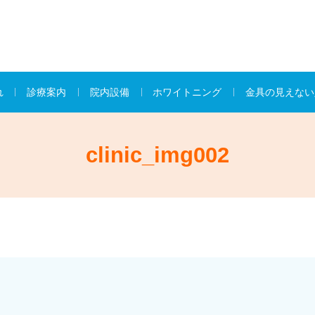
れ
診療案内
院内設備
ホワイトニング
金具の見えない
clinic_img002